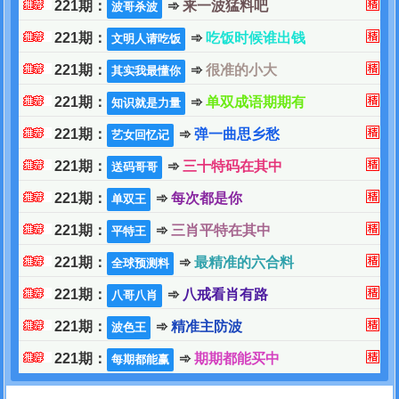
221期：
➾
来一波猛料吧
波哥杀波
221期：
➾
吃饭时候谁出钱
文明人请吃饭
221期：
➾
很准的小大
其实我最懂你
221期：
➾
单双成语期期有
知识就是力量
221期：
➾
弹一曲思乡愁
艺女回忆记
221期：
➾
三十特码在其中
送码哥哥
221期：
➾
每次都是你
单双王
221期：
➾
三肖平特在其中
平特王
221期：
➾
最精准的六合料
全球预测料
221期：
➾
八戒看肖有路
八哥八肖
221期：
➾
精准主防波
波色王
221期：
➾
期期都能买中
每期都能赢