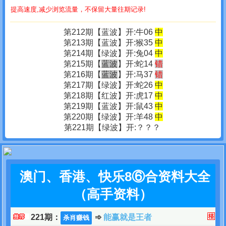
提高速度,减少浏览流量，不保留大量往期记录!
第212期【蓝波】开:牛06
中
第213期【蓝波】开:猴35
中
第214期【绿波】开:兔04
中
第215期【
蓝波
】开:蛇14
错
第216期【
蓝波
】开:马37
错
第217期【绿波】开:蛇26
中
第218期【红波】开:虎17
中
第219期【蓝波】开:鼠43
中
第220期【绿波】开:羊48
中
第221期【绿波】开:？？？
澳门、香港、快乐8⑥合资料大全
（高手资料）
221期：
➾
能赢就是王者
杀肖赚钱