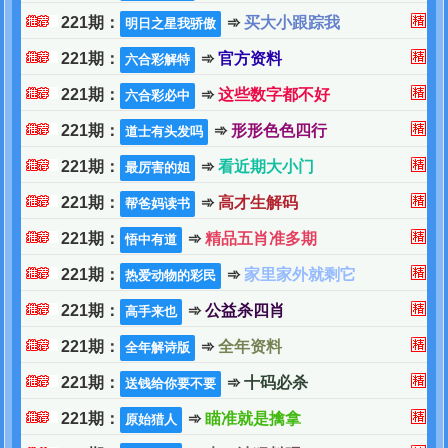
221期：
➾
买大小跟踪我
明日之星我骄傲
221期：
➾
官方资料
六合彩解特
221期：
➾
这些数字都不好
六合彩必中
221期：
➾
形形色色四行
道士有头发吗
221期：
➾
看近期大小门
最厉害的姐
221期：
➾
高才生解码
帮爸妈读书
221期：
➾
精品五肖准多期
悟中有道
221期：
➾
家里家外就剩它
热爱动物的彩民
221期：
➾
公益杀四肖
高手来也
221期：
➾
全年资料
全年解诗版
221期：
➾
十码必杀
送钱给你要不要
221期：
➾
瞄准就是擒拿
原始猎人