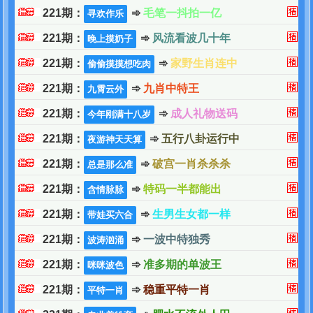
221期：
➾
毛笔一抖拍一亿
寻欢作乐
221期：
➾
风流看波几十年
晚上摸奶子
221期：
➾
家野生肖连中
偷偷摸摸想吃肉
221期：
➾
九肖中特王
九霄云外
221期：
➾
成人礼物送码
今年刚满十八岁
221期：
➾
五行八卦运行中
夜游神天天算
221期：
➾
破宫一肖杀杀杀
总是那么准
221期：
➾
特码一半都能出
含情脉脉
221期：
➾
生男生女都一样
带娃买六合
221期：
➾
一波中特独秀
波涛汹涌
221期：
➾
准多期的单波王
咪咪波色
221期：
➾
稳重平特一肖
平特一肖