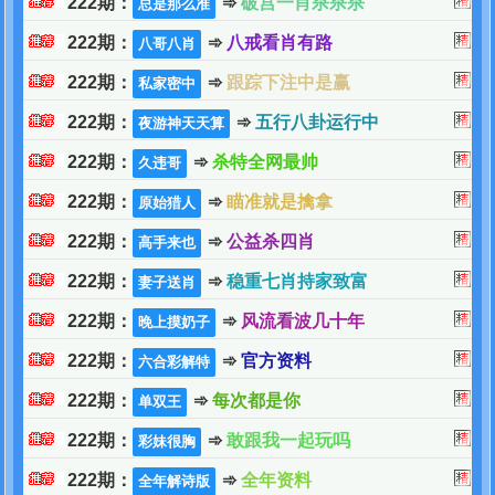
222期：
➾
破宫一肖杀杀杀
总是那么准
222期：
➾
八戒看肖有路
八哥八肖
222期：
➾
跟踪下注中是赢
私家密中
222期：
➾
五行八卦运行中
夜游神天天算
222期：
➾
杀特全网最帅
久违哥
222期：
➾
瞄准就是擒拿
原始猎人
222期：
➾
公益杀四肖
高手来也
222期：
➾
稳重七肖持家致富
妻子送肖
222期：
➾
风流看波几十年
晚上摸奶子
222期：
➾
官方资料
六合彩解特
222期：
➾
每次都是你
单双王
222期：
➾
敢跟我一起玩吗
彩妹很胸
222期：
➾
全年资料
全年解诗版